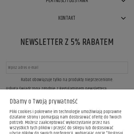
PŁATNOŚCI I DOSTAWA
KONTAKT
NEWSLETTER Z 5% RABATEM
Rabat obowiązuje tylko na produkty nieprzecenione.
Usługa świadczona zgodnie z Regulaminem newslettera.
ZAPISZ SIĘ
Dbamy o Twoją prywatność
Pliki cookies i pokrewne im technologie umożliwiają poprawne
działanie strony i pomagają nam dostosować ofertę do Twoich
potrzeb. Możesz zaakceptować wykorzystanie przez nas
wszystkich tych plików i przejść do sklepu lub dostosować
użycie plików do swoich preferencji, wybierając opcję "Dostosuj