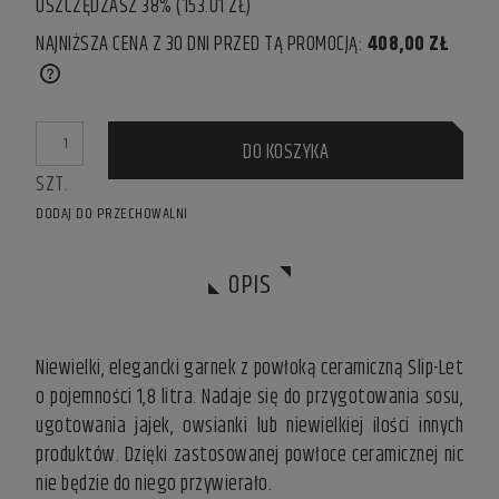
OSZCZĘDZASZ 38% (153.01 ZŁ)
NAJNIŻSZA CENA Z 30 DNI PRZED TĄ PROMOCJĄ:
408,00 ZŁ
IF THE PRODUCT IS SOLD FOR LESS THAN 30 DAYS, THE
LOWEST PRICE SINCE THE PRODUCT WENT ON SALE IS
DISPLAYED.
DO KOSZYKA
SZT.
DODAJ DO PRZECHOWALNI
OPIS
Niewielki, elegancki garnek z powłoką ceramiczną Slip-Let
o pojemności 1,8 litra. Nadaje się do przygotowania sosu,
ugotowania jajek, owsianki lub niewielkiej ilości innych
produktów. Dzięki zastosowanej powłoce ceramicznej nic
nie będzie do niego przywierało.