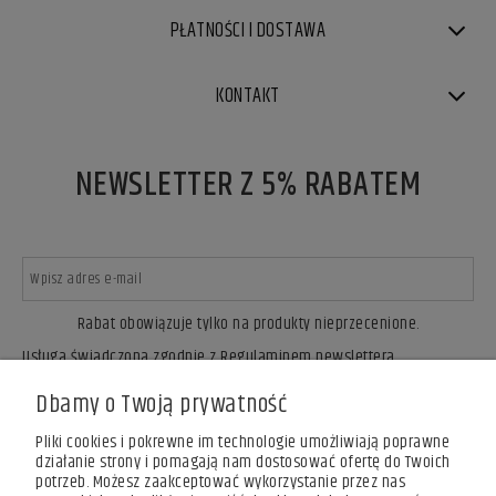
PŁATNOŚCI I DOSTAWA
KONTAKT
NEWSLETTER Z 5% RABATEM
Rabat obowiązuje tylko na produkty nieprzecenione.
Usługa świadczona zgodnie z Regulaminem newslettera.
ZAPISZ SIĘ
Dbamy o Twoją prywatność
Pliki cookies i pokrewne im technologie umożliwiają poprawne
działanie strony i pomagają nam dostosować ofertę do Twoich
potrzeb. Możesz zaakceptować wykorzystanie przez nas