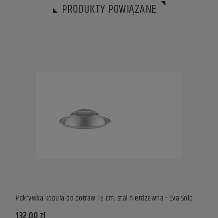
PRODUKTY POWIĄZANE
olo
Pokrywka kopuła do potraw 16 cm, stal nierdzewna - Eva Solo
Garne
132,00 zł
361,