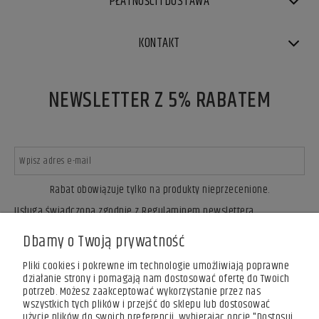
PŁATNOŚCI I DOSTAWA
KONTAKT
NEWSLETTER Z 5% RABATEM
Rabat obowiązuje tylko na produkty nieprzecenione.
Usługa świadczona zgodnie z Regulaminem newslettera.
ZAPISZ SIĘ
Dbamy o Twoją prywatność
Pliki cookies i pokrewne im technologie umożliwiają poprawne
działanie strony i pomagają nam dostosować ofertę do Twoich
potrzeb. Możesz zaakceptować wykorzystanie przez nas
wszystkich tych plików i przejść do sklepu lub dostosować
użycie plików do swoich preferencji, wybierając opcję "Dostosuj