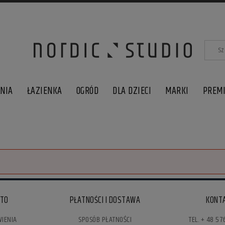
LNIA
ŁAZIENKA
OGRÓD
DLA DZIECI
MARKI
PREM
NTO
PŁATNOŚCI I DOSTAWA
KONT
IENIA
SPOSÓB PŁATNOŚCI
TEL. + 48 57