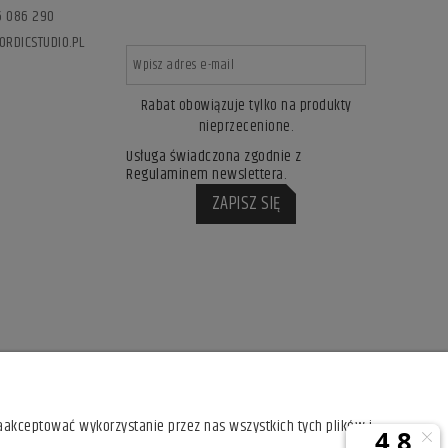
76 086 290
ORDICSTUDIO.PL
Rabat obowiązuje tylko na produkty
nieprzecenione.
Usługa świadczona zgodnie z
Regulaminem newslettera.
ZAPISZ SIĘ
aakceptować wykorzystanie przez nas wszystkich tych plików i