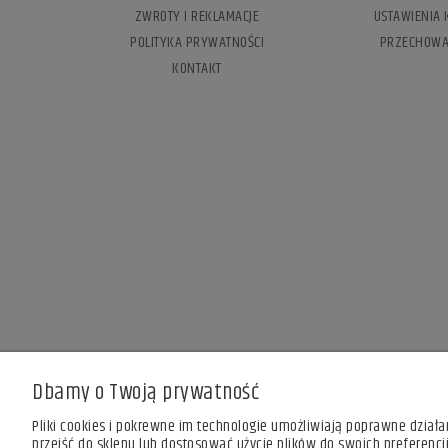
ZWROTY I REKLAMACJE
USTAWIENIA 
POLITYKA PRYWATNOŚCI
PRZECHOWA
KONTAKT
Dbamy o Twoją prywatność
Pliki cookies i pokrewne im technologie umożliwiają poprawne dział
przejść do sklepu lub dostosować użycie plików do swoich preferencji