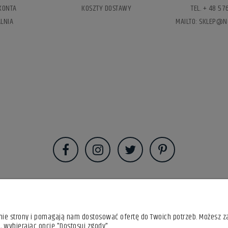
KONTA
KOSZTY DOSTAWY
TEL. + 48 5
LNIA
MAILTO: SKLEP@N
anie strony i pomagają nam dostosować ofertę do Twoich potrzeb. Możesz z
, wybierając opcję "Dostosuj zgody".