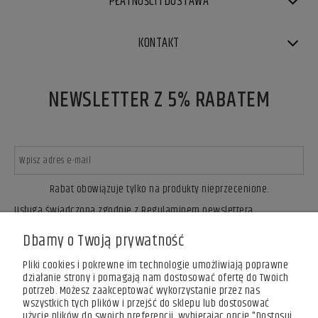
PŁATNOŚCI I DOSTAWA
KONTAKT
NEWSLETTER Z 5% RABATEM
Rabat obowiązuje tylko na produkty nieprzecenione.
Usługa świadczona zgodnie z Regulaminem newslettera.
ZAPISZ SIĘ
Dbamy o Twoją prywatność
Pliki cookies i pokrewne im technologie umożliwiają poprawne
działanie strony i pomagają nam dostosować ofertę do Twoich
potrzeb. Możesz zaakceptować wykorzystanie przez nas
wszystkich tych plików i przejść do sklepu lub dostosować
użycie plików do swoich preferencji, wybierając opcję "Dostosuj