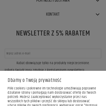
PŁATNOŚCI I DOSTAWA
KONTAKT
NEWSLETTER Z 5% RABATEM
Rabat obowiązuje tylko na produkty nieprzecenione.
Usługa świadczona zgodnie z Regulaminem newslettera.
ZAPISZ SIĘ
Dbamy o Twoją prywatność
Pliki cookies i pokrewne im technologie umożliwiają poprawne
działanie strony i pomagają nam dostosować ofertę do Twoich
potrzeb. Możesz zaakceptować wykorzystanie przez nas
wszystkich tych plików i przejść do sklepu lub dostosować
użycie plików do swoich preferencji, wybierając opcję "Dostosuj