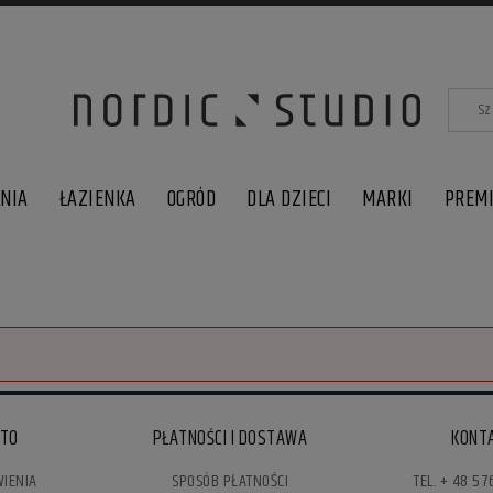
LNIA
ŁAZIENKA
OGRÓD
DLA DZIECI
MARKI
PREM
NTO
PŁATNOŚCI I DOSTAWA
KONT
IENIA
SPOSÓB PŁATNOŚCI
TEL. + 48 57