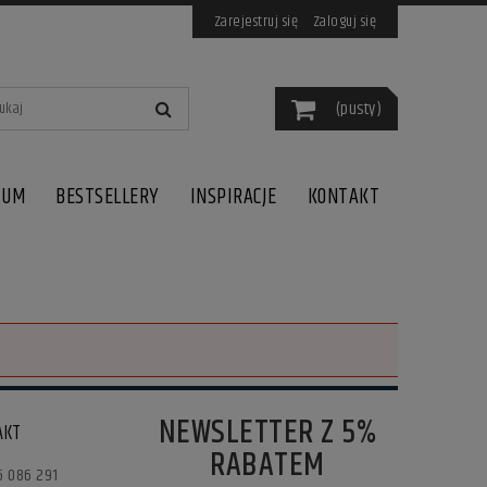
Zarejestruj się
Zaloguj się
(pusty)
IUM
BESTSELLERY
INSPIRACJE
KONTAKT
NEWSLETTER Z 5%
AKT
RABATEM
6 086 291