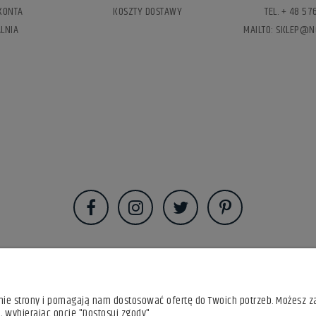
KONTA
KOSZTY DOSTAWY
TEL. + 48 5
LNIA
MAILTO: SKLEP@N
anie strony i pomagają nam dostosować ofertę do Twoich potrzeb. Możesz z
, wybierając opcję "Dostosuj zgody".