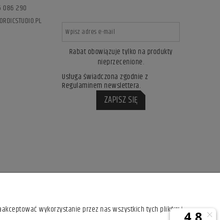
76 086 290
ORDICSTUDIO.PL
Rabat obowiązuje tylko na produkty
nieprzecenione.
Usługa świadczona zgodnie z
Regulaminem newslettera.
ZAPISZ SIĘ
aakceptować wykorzystanie przez nas wszystkich tych plików i