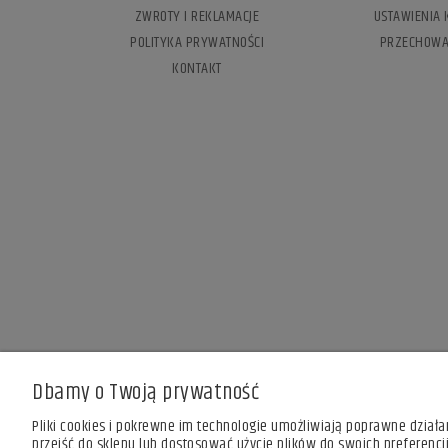
ZWROTY I REKLAMACJE
USTAWIENIA 
POLITYKA PRYWATNOŚCI
PRZECHOWA
KONTAKT
Dbamy o Twoją prywatność
Pliki cookies i pokrewne im technologie umożliwiają poprawne dział
przejść do sklepu lub dostosować użycie plików do swoich preferencji