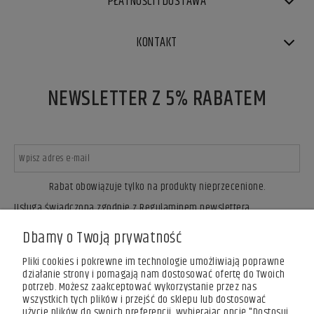
PŁATNOŚCI I DOSTAWA
KONTAKT
NEWSLETTER Z 5% RABATEM
Rabat obowiązuje tylko na produkty nieprzecenione.
Usługa świadczona zgodnie z Regulaminem newslettera.
ZAPISZ SIĘ
Dbamy o Twoją prywatność
Pliki cookies i pokrewne im technologie umożliwiają poprawne
działanie strony i pomagają nam dostosować ofertę do Twoich
potrzeb. Możesz zaakceptować wykorzystanie przez nas
wszystkich tych plików i przejść do sklepu lub dostosować
użycie plików do swoich preferencji, wybierając opcję "Dostosuj