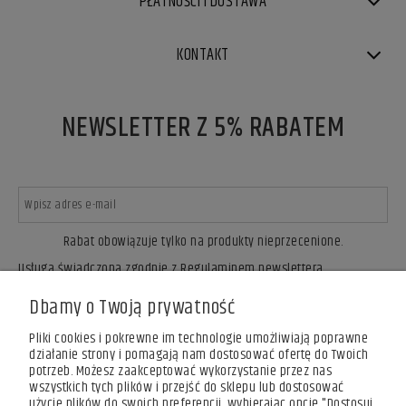
PŁATNOŚCI I DOSTAWA
KONTAKT
NEWSLETTER Z 5% RABATEM
Rabat obowiązuje tylko na produkty nieprzecenione.
Usługa świadczona zgodnie z Regulaminem newslettera.
ZAPISZ SIĘ
Dbamy o Twoją prywatność
Pliki cookies i pokrewne im technologie umożliwiają poprawne
działanie strony i pomagają nam dostosować ofertę do Twoich
potrzeb. Możesz zaakceptować wykorzystanie przez nas
wszystkich tych plików i przejść do sklepu lub dostosować
użycie plików do swoich preferencji, wybierając opcję "Dostosuj