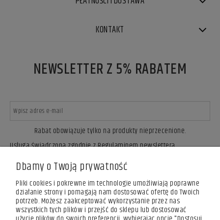
PŁATNOŚCI I DOSTAWA
KONTAKT
NEWSLETTER Z 5% RABATEM
Rabat obowiązuje tylko na produkty nieprzecenione.
Usługa świadczona zgodnie z Regulaminem newslettera.
ZAPISZ SIĘ
Dbamy o Twoją prywatność
Pliki cookies i pokrewne im technologie umożliwiają poprawne
działanie strony i pomagają nam dostosować ofertę do Twoich
potrzeb. Możesz zaakceptować wykorzystanie przez nas
wszystkich tych plików i przejść do sklepu lub dostosować
użycie plików do swoich preferencji, wybierając opcję "Dostosuj