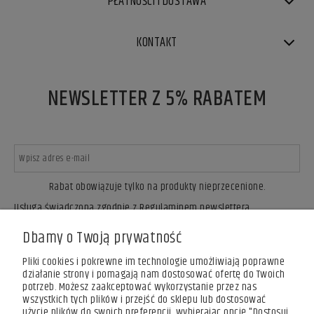
PŁATNOŚCI I DOSTAWA
KONTAKT
NEWSLETTER Z 5% RABATEM
Rabat obowiązuje tylko na produkty nieprzecenione.
Usługa świadczona zgodnie z Regulaminem newslettera.
ZAPISZ SIĘ
Dbamy o Twoją prywatność
Pliki cookies i pokrewne im technologie umożliwiają poprawne
działanie strony i pomagają nam dostosować ofertę do Twoich
potrzeb. Możesz zaakceptować wykorzystanie przez nas
wszystkich tych plików i przejść do sklepu lub dostosować
użycie plików do swoich preferencji, wybierając opcję "Dostosuj