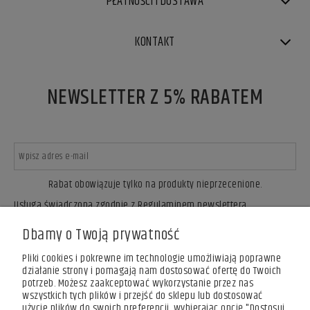
PŁATNOŚCI I DOSTAWA
KONTAKT
NEWSLETTER Z 5% RABATEM
Rabat obowiązuje tylko na produkty nieprzecenione.
Usługa świadczona zgodnie z Regulaminem newslettera.
ZAPISZ SIĘ
Dbamy o Twoją prywatność
Pliki cookies i pokrewne im technologie umożliwiają poprawne
działanie strony i pomagają nam dostosować ofertę do Twoich
potrzeb. Możesz zaakceptować wykorzystanie przez nas
wszystkich tych plików i przejść do sklepu lub dostosować
użycie plików do swoich preferencji, wybierając opcję "Dostosuj