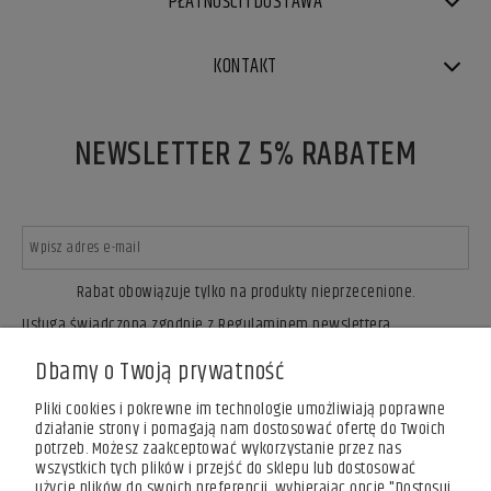
PŁATNOŚCI I DOSTAWA
KONTAKT
NEWSLETTER Z 5% RABATEM
Rabat obowiązuje tylko na produkty nieprzecenione.
Usługa świadczona zgodnie z Regulaminem newslettera.
ZAPISZ SIĘ
Dbamy o Twoją prywatność
Pliki cookies i pokrewne im technologie umożliwiają poprawne
działanie strony i pomagają nam dostosować ofertę do Twoich
potrzeb. Możesz zaakceptować wykorzystanie przez nas
wszystkich tych plików i przejść do sklepu lub dostosować
użycie plików do swoich preferencji, wybierając opcję "Dostosuj