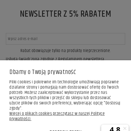
NEWSLETTER Z 5% RABATEM
Rabat obowiązuje tylko na produkty nieprzecenione.
Usługa świadczona zgodnie z Regulaminem newslettera.
ZAPISZ SIĘ
Dbamy o Twoją prywatność
Pliki cookies i pokrewne im technologie umożliwiają poprawne
działanie strony i pomagają nam dostosować ofertę do Twoich
potrzeb. Możesz zaakceptować wykorzystanie przez nas
wszystkich tych plików i przejść do sklepu lub dostosować
użycie plików do swoich preferencji, wybierając opcję "Dostosuj
zgody".
Więcej o plikach cookies przeczytasz w naszej Polityce
prywatności.