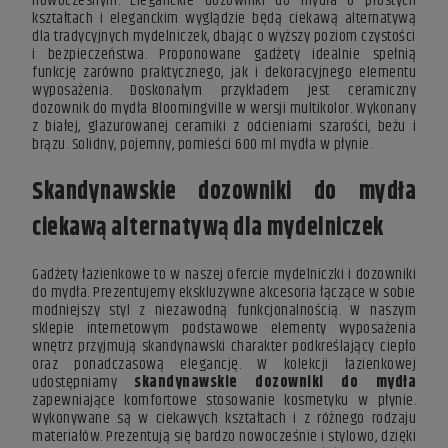
nowoczesnym. Eleganckie dozowniki do mydła o prostych
kształtach i eleganckim wyglądzie będą ciekawą alternatywą
dla tradycyjnych mydelniczek, dbając o wyższy poziom czystości
i bezpieczeństwa. Proponowane gadżety idealnie spełnią
funkcję zarówno praktycznego, jak i dekoracyjnego elementu
wyposażenia. Doskonałym przykładem jest ceramiczny
dozownik do mydła Bloomingville w wersji multikolor. Wykonany
z białej, glazurowanej ceramiki z odcieniami szarości, beżu i
brązu. Solidny, pojemny, pomieści 600 ml mydła w płynie.
Skandynawskie dozowniki do mydła
ciekawą alternatywą dla mydelniczek
Gadżety łazienkowe to w naszej ofercie mydelniczki i dozowniki
do mydła. Prezentujemy ekskluzywne akcesoria łączące w sobie
modniejszy styl z niezawodną funkcjonalnością. W naszym
sklepie internetowym podstawowe elementy wyposażenia
wnętrz przyjmują skandynawski charakter podkreślający ciepło
oraz ponadczasową elegancję. W kolekcji łazienkowej
udostępniamy
skandynawskie dozowniki do mydła
zapewniające komfortowe stosowanie kosmetyku w płynie.
Wykonywane są w ciekawych kształtach i z różnego rodzaju
materiałów. Prezentują się bardzo nowocześnie i stylowo, dzięki