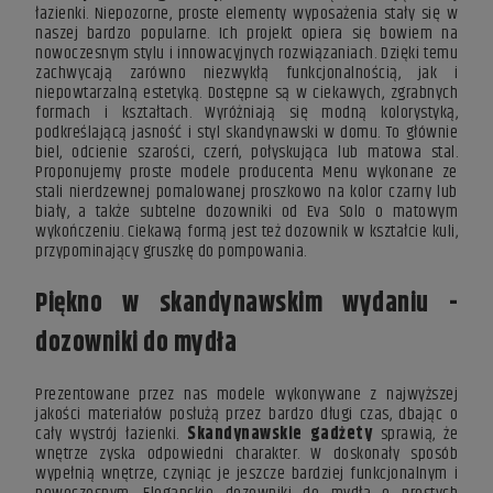
łazienki. Niepozorne, proste elementy wyposażenia stały się w
naszej bardzo popularne. Ich projekt opiera się bowiem na
nowoczesnym stylu i innowacyjnych rozwiązaniach. Dzięki temu
zachwycają zarówno niezwykłą funkcjonalnością, jak i
niepowtarzalną estetyką. Dostępne są w ciekawych, zgrabnych
formach i kształtach. Wyróżniają się modną kolorystyką,
podkreślającą jasność i
styl skandynawski w domu
. To głównie
biel, odcienie szarości, czerń, połyskująca lub matowa stal.
Proponujemy proste modele producenta Menu wykonane ze
stali nierdzewnej pomalowanej proszkowo na kolor czarny lub
biały, a także subtelne dozowniki od Eva Solo o matowym
wykończeniu. Ciekawą formą jest też dozownik w kształcie kuli,
przypominający gruszkę do pompowania.
Piękno w skandynawskim wydaniu -
dozowniki do mydła
Prezentowane przez nas modele wykonywane z najwyższej
jakości materiałów posłużą przez bardzo długi czas, dbając o
cały wystrój łazienki.
Skandynawskie gadżety
sprawią, że
wnętrze zyska odpowiedni charakter. W doskonały sposób
wypełnią wnętrze, czyniąc je jeszcze bardziej funkcjonalnym i