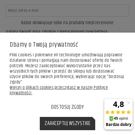
Rabat obowiązuje tylko na produkty nieprzecenione.
Usługa świadczona zgodnie z Regulaminem newslettera.
ZAPISZ SIĘ
Dbamy o Twoją prywatność
Pliki cookies i pokrewne im technologie umożliwiają poprawne
działanie strony i pomagają nam dostosować ofertę do Twoich
potrzeb. Możesz zaakceptować wykorzystanie przez nas
wszystkich tych plików i przejść do sklepu lub dostosować
użycie plików do swoich preferencji, wybierając opcję "Dostosuj
zgody".
Więcej o plikach cookies przeczytasz w naszej Polityce
prywatności.
DOSTOSUJ ZGODY
ZAAKCEPTUJ WSZYSTKIE
POKAŻ PEŁNĄ WERSJĘ STRONY