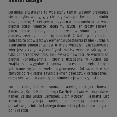
Kahler Design
Ceramika artystyczna to wdzięczny temat. Wazony przydadzą
się nie tylko wtedy, gdy chcemy świeżymi kwiatami ozdobić
naszą jadalnię. Bukiet
piwonii, czy bzu
w odpowiednim naczyniu
pięknie ociepli wnętrze i doda mu szyku. Ten prosty zabieg i
jeden dobrze dobrany model naszych wazonów, by odbiór
pomieszczenia zupełnie się odmienił. Z kolei pieprzniczki i
solniczki to obowiązkowy element wyposażenia każdej kuchni. A
asortyment producenta jest o wiele większy… Zdecydowanie
więc jest z czego wybierać. Jeśli zrobisz większe zakupy, nie
tylko zaoszczędzisz czas, ale i zyskasz pewność, że wnętrza są
pięknie, konsekwentnie i spójnie urządzone. W kuchni zaś
znajdą się wygodne i stylowe akcesoria, dzięki którym
gotowanie będzie o wiele przyjemniejsze. Od razu chce się
chwycić do ręki któryś z tych pięknych
dzieł sztuki ceramicznej.
I
mogą być Twoje. Wystarczy, że zamówisz je w naszym sklepie.
Sto lat temu, bardzo szanowani artyści, tacy jak Thorvald
Bindesbøll, Svend Hammershøj i Kai Nielsen tworzyli ceramikę w
Kähler. Dzisiaj Louise Campbell, Bjorn Poulsen i Jeanette List
Amstrup kontynuują tradycję z ambicją dostarczania
prawdziwej sztuki do każdego domu – tak jak to miało miejsce
od 1839 roku.