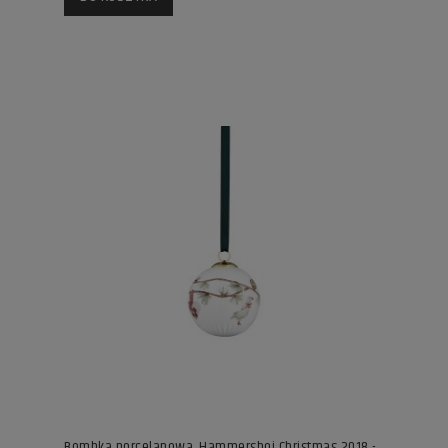
Bombka porcelanowa, Hammershoi Christmas 2018 -