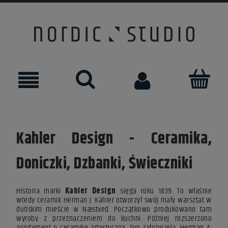
Kahler Design - Ceramika,
Doniczki, Dzbanki, Świeczniki
Historia marki
Kahler Design
sięga roku 1839. To właśnie
wtedy ceramik Herman J. Kähler otworzył swój mały warsztat w
duńskim mieście w Næstved. Początkowo produkowano tam
wyroby z przeznaczeniem do kuchni. Później rozszerzono
asortyment o ceramikę artystyczną. Syn założyciela, Herman A.