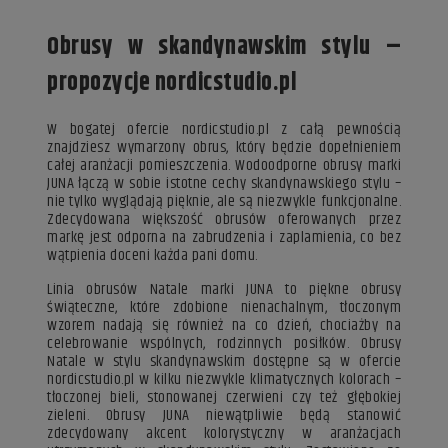
Obrusy w skandynawskim stylu –
propozycje nordicstudio.pl
W bogatej ofercie nordicstudio.pl z całą pewnością
znajdziesz wymarzony obrus, który będzie dopełnieniem
całej aranżacji pomieszczenia. Wodoodporne obrusy marki
JUNA łączą w sobie istotne cechy skandynawskiego stylu –
nie tylko wyglądają pięknie, ale są niezwykle funkcjonalne.
Zdecydowana większość obrusów oferowanych przez
markę jest odporna na zabrudzenia i zaplamienia, co bez
wątpienia doceni każda pani domu.
Linia obrusów Natale marki JUNA to piękne obrusy
świąteczne, które zdobione nienachalnym, tłoczonym
wzorem nadają się również na co dzień, chociażby na
celebrowanie wspólnych, rodzinnych posiłków. Obrusy
Natale w stylu skandynawskim dostępne są w ofercie
nordicstudio.pl w kilku niezwykle klimatycznych kolorach –
tłoczonej bieli, stonowanej czerwieni czy też głębokiej
zieleni. Obrusy JUNA niewątpliwie będą stanowić
zdecydowany akcent kolorystyczny w aranżacjach