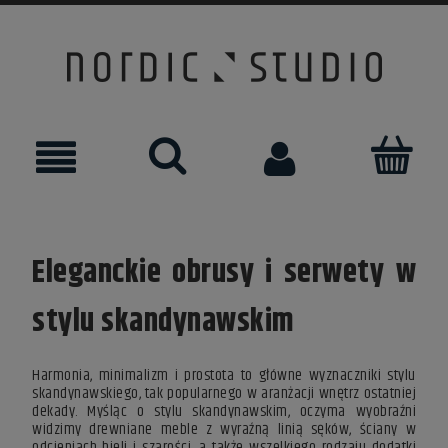
Eleganckie obrusy i serwety w
stylu skandynawskim
Harmonia, minimalizm i prostota to główne wyznaczniki stylu
skandynawskiego, tak popularnego w aranżacji wnętrz ostatniej
dekady. Myśląc o stylu skandynawskim, oczyma wyobraźni
widzimy drewniane meble z wyraźną linią sęków, ściany w
odcieniach bieli i szarości, a także wszelkiego rodzaju dodatki