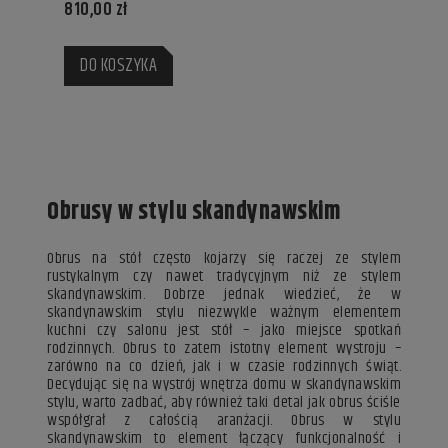
810,00 zł
DO KOSZYKA
Obrusy w stylu skandynawskim
Obrus na stół często kojarzy się raczej ze stylem
rustykalnym czy nawet tradycyjnym niż ze stylem
skandynawskim. Dobrze jednak wiedzieć, że w
skandynawskim stylu niezwykle ważnym elementem
kuchni czy salonu jest stół – jako miejsce spotkań
rodzinnych. Obrus to zatem istotny element wystroju –
zarówno na co dzień, jak i w czasie rodzinnych świąt.
Decydując się na wystrój wnętrza domu w skandynawskim
stylu, warto zadbać, aby również taki detal jak obrus ściśle
współgrał z całością aranżacji. Obrus w stylu
skandynawskim to element łączący funkcjonalność i