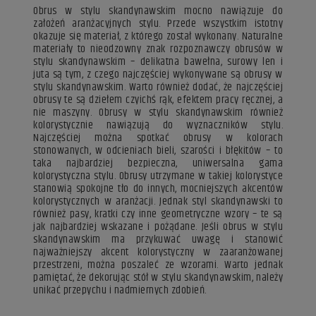
Obrus w stylu skandynawskim mocno nawiązuje do
założeń aranżacyjnych stylu. Przede wszystkim istotny
okazuje się materiał, z którego został wykonany. Naturalne
materiały to nieodzowny znak rozpoznawczy obrusów w
stylu skandynawskim – delikatna bawełna, surowy len i
juta są tym, z czego najczęściej wykonywane są obrusy w
stylu skandynawskim. Warto również dodać, że najczęściej
obrusy te są dziełem czyichś rąk, efektem pracy ręcznej, a
nie maszyny. Obrusy w stylu skandynawskim również
kolorystycznie nawiązują do wyznaczników stylu.
Najczęściej można spotkać obrusy w kolorach
stonowanych, w odcieniach bieli, szarości i błękitów – to
taka najbardziej bezpieczna, uniwersalna gama
kolorystyczna stylu. Obrusy utrzymane w takiej kolorystyce
stanowią spokojne tło do innych, mocniejszych akcentów
kolorystycznych w aranżacji. Jednak styl skandynawski to
również pasy, kratki czy inne geometryczne wzory – te są
jak najbardziej wskazane i pożądane. Jeśli obrus w stylu
skandynawskim ma przykuwać uwagę i stanowić
najważniejszy akcent kolorystyczny w zaaranżowanej
przestrzeni, można poszaleć ze wzorami. Warto jednak
pamiętać, że dekorując stół w stylu skandynawskim, należy
unikać przepychu i nadmiernych zdobień.