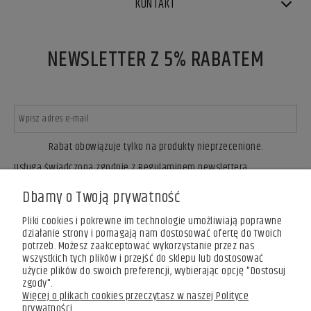
KONTAKT
NEWSLETTER Z 5% RABATEM
Rabat obowiązuje tylko na produkty nieprzecenione.
Usługa świadczona zgodnie z Regulaminem newslettera.
ZAPISZ SIĘ
Dbamy o Twoją prywatność
Pliki cookies i pokrewne im technologie umożliwiają poprawne
działanie strony i pomagają nam dostosować ofertę do Twoich
potrzeb. Możesz zaakceptować wykorzystanie przez nas
wszystkich tych plików i przejść do sklepu lub dostosować
użycie plików do swoich preferencji, wybierając opcję "Dostosuj
zgody".
Więcej o plikach cookies przeczytasz w naszej Polityce
prywatności.