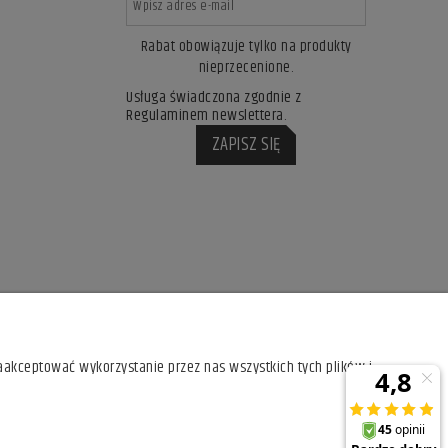
Rabat obowiązuje tylko na produkty
nieprzecenione.
Usługa świadczona zgodnie z
Regulaminem newslettera.
ZAPISZ SIĘ
aakceptować wykorzystanie przez nas wszystkich tych plików i