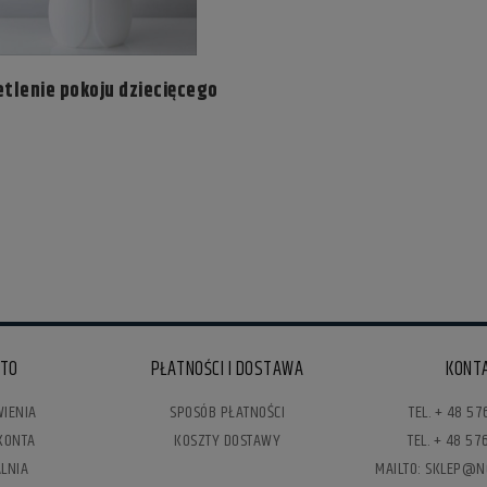
etlenie pokoju dziecięcego
Płaska misa Omaggio, 30 cm, czarny -
Kahler Design
o, 20 cm, czarny - Kahler
139,99 zł
288,00 zł
Cena regularna:
139,99 zł
Najniższa cena:
YKA
DO KOSZYKA
NTO
PŁATNOŚCI I DOSTAWA
KONT
IENIA
SPOSÓB PŁATNOŚCI
TEL. + 48 57
KONTA
KOSZTY DOSTAWY
TEL. + 48 5
LNIA
MAILTO: SKLEP@N