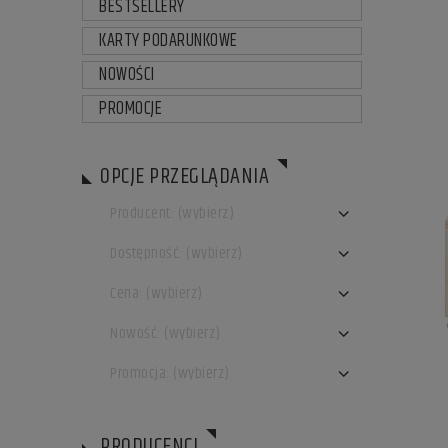
BESTSELLERY
KARTY PODARUNKOWE
NOWOŚCI
PROMOCJE
OPCJE PRZEGLĄDANIA
Producent: (wybierz)
Dostępność: (wybierz)
Cena: (wybierz)
Nowość: (wybierz)
Promocja: (wybierz)
PRODUCENCI