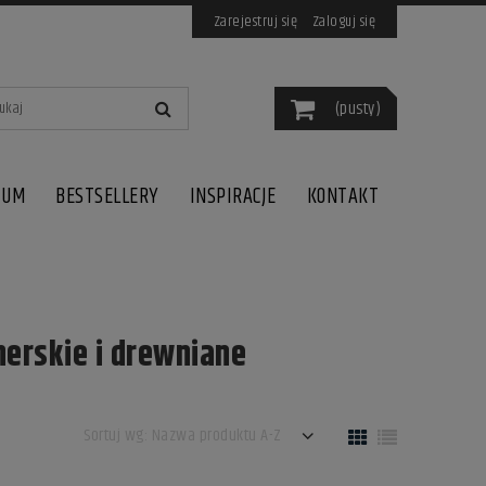
Zarejestruj się
Zaloguj się
(pusty)
IUM
BESTSELLERY
INSPIRACJE
KONTAKT
nerskie i drewniane
Sortuj wg:
Nazwa produktu A-Z