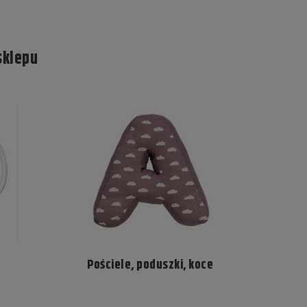
sklepu
Pościele, poduszki, koce