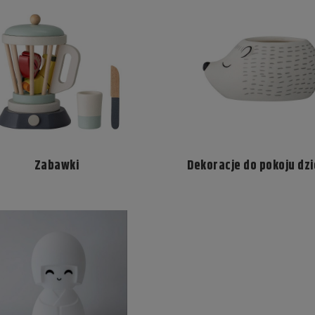
Zabawki
Dekoracje do pokoju dz