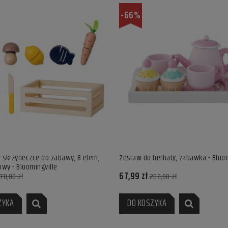
-66%
skrzyneczce do zabawy, 8 elem,
Zestaw do herbaty, zabawka - Bloom
owy - Bloomingville
67,99 zł
70,00 zł
202,00 zł
ZYKA
DO KOSZYKA