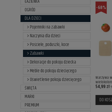
ŁAZIENKA
-68%
OGRÓD
DLA DZIECI
Pojemniki na zabawki
Naczynia dla dzieci
Pościele, poduszki, koce
Zabawki
Dekoracje do pokoju dziecka
Meble do pokoju dziecięcego
Warzywa w 
Oświetlenie pokoju dziecięcego
wielokolor
54,99 zł
1
ŚWIĘTA
MARKI
DO KOS
PREMIUM