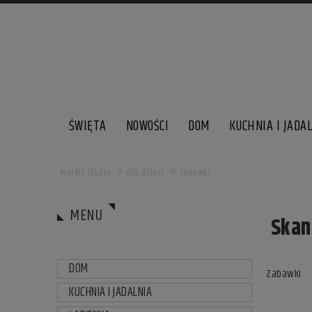
ŚWIĘTA
NOWOŚCI
DOM
KUCHNIA I JADA
»
»
Nordic Studio
Dla dzieci
Zabawki
MENU
Skand
DOM
Zabawki
KUCHNIA I JADALNIA