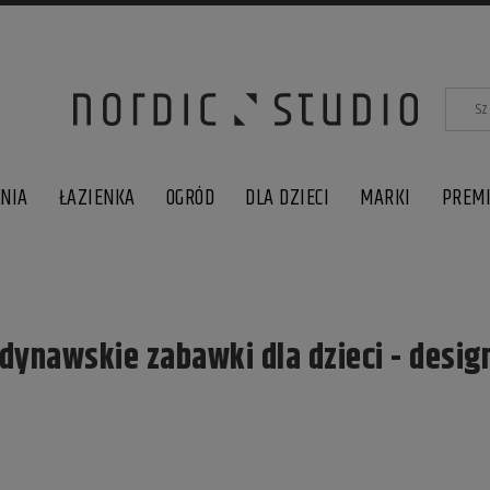
LNIA
ŁAZIENKA
OGRÓD
DLA DZIECI
MARKI
PREM
ynawskie zabawki dla dzieci - desig