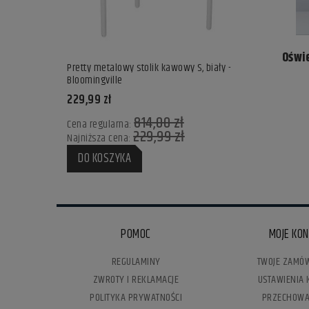
Oświ
Pretty metalowy stolik kawowy S, biały -
Bloomingville
Wazon Omaggi
229,99 zł
Design
247,00 zł
814,00 zł
Cena regularna:
229,99 zł
Najniższa cena:
DO KOSZ
DO KOSZYKA
POMOC
MOJE KO
REGULAMINY
TWOJE ZAMÓW
ZWROTY I REKLAMACJE
USTAWIENIA 
POLITYKA PRYWATNOŚCI
PRZECHOWA