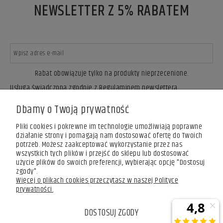
NEWSLETTER Z 5% RABATEM
Rabat obowiązuje tylko na produkty nieprzecenione.
Usługa świadczona zgodnie z Regulaminem newslettera.
ZAPISZ SIĘ
Dbamy o Twoją prywatność
Pliki cookies i pokrewne im technologie umożliwiają poprawne
działanie strony i pomagają nam dostosować ofertę do Twoich
potrzeb. Możesz zaakceptować wykorzystanie przez nas
wszystkich tych plików i przejść do sklepu lub dostosować
użycie plików do swoich preferencji, wybierając opcję "Dostosuj
zgody".
Więcej o plikach cookies przeczytasz w naszej Polityce
prywatności.
DOSTOSUJ ZGODY