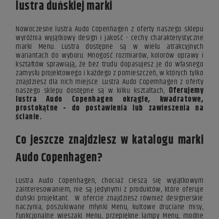
lustra duńskiej marki
Nowoczesne lustra Audo Copenhagen z oferty naszego sklepu
wyróżnia wyjątkowy design i jakość - cechy charakterystyczne
marki
Menu
. Lustra dostępne są w wielu atrakcyjnych
wariantach do wyboru. Mnogość rozmiarów, kolorów oprawy i
kształtów sprawiają, że bez trudu dopasujesz je do własnego
zamysłu projektowego i każdego z pomieszczeń, w których tylko
znajdziesz dla nich miejsce. Lustra Audo Copemhagen z oferty
naszego sklepu dostępne są w kilku kształtach,
Oferujemy
lustra Audo Copenhagen okrągłe, kwadratowe,
prostokątne - do postawienia lub zawieszenia na
ścianie.
Co jeszcze znajdziesz w katalogu marki
Audo Copenhagen?
Lustra Audo Copenhagen, chociaż cieszą się wyjątkowym
zainteresowaniem, nie są jedynymi z produktów, które oferuje
duński projektant. W ofercie znajdziesz również designerskie
naczynia, poszukiwane
młynki Menu
, kultowe druciane misy,
funkcjonalne
wieszaki Menu
, przepiękne
lampy Menu
, modne