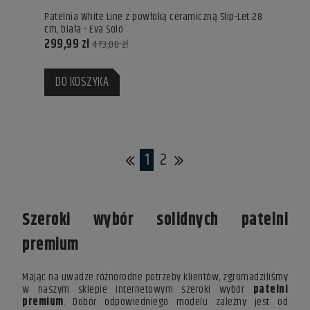
Patelnia White Line z powłoką ceramiczną Slip-Let 28
cm, biała - Eva Solo
299,99 zł
473,00 zł
DO KOSZYKA
1
2
Szeroki wybór solidnych patelni
premium
Mając na uwadze różnorodne potrzeby klientów, zgromadziliśmy
w naszym sklepie internetowym szeroki wybór
patelni
premium
. Dobór odpowiedniego modelu zależny jest od