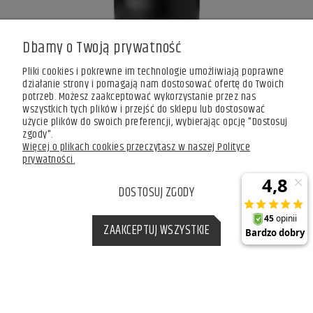
Dbamy o Twoją prywatność
Pliki cookies i pokrewne im technologie umożliwiają poprawne
działanie strony i pomagają nam dostosować ofertę do Twoich
Akcesoria kuchenne
potrzeb. Możesz zaakceptować wykorzystanie przez nas
wszystkich tych plików i przejść do sklepu lub dostosować
użycie plików do swoich preferencji, wybierając opcję "Dostosuj
zgody".
Więcej o plikach cookies przeczytasz w naszej Polityce
prywatności.
DOSTOSUJ ZGODY
ZAAKCEPTUJ WSZYSTKIE
Tostery