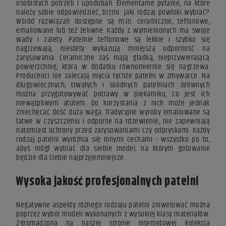
osobistych potrzeb i upodobań. Elementarne pytanie, na które
należy sobie odpowiedzieć, brzmi: jaki rodzaj powłoki wybrać?
Wśród rozwiązań dostępne są m.in. ceramiczne, teflonowe,
emaliowane lub też żeliwne. Każdy z wymienionych ma swoje
wady i zalety. Patelnie teflonowe są lekkie i szybko się
nagrzewają, niestety wykazują mniejszą odporność na
zarysowania. Ceramiczne zaś mają gładką, nieprzywierającą
powierzchnię, która w dodatku równomiernie się nagrzewa.
Producenci nie zalecają mycia tychże patelni w zmywarce. Na
długowiecznych, trwałych i solidnych patelniach żeliwnych
można przygotowywać potrawy w piekarniku, co jest ich
niewątpliwym atutem. Do korzystania z nich może jednak
zniechęcać dość duża waga. Tradycyjne wyroby emaliowane są
łatwe w czyszczeniu i odporne na rdzewienie, nie zapewniają
natomiast ochrony przed zarysowaniami czy odpryskami. Każdy
rodzaj patelni wyróżnia się innymi cechami - wszystko po to,
abyś mógł wybrać dla siebie model, na którym gotowanie
będzie dla Ciebie najprzyjemniejsze.
Wysoka jakość profesjonalnych patelni
Negatywne aspekty różnego rodzaju patelni zniwelować można
poprzez wybór modeli wykonanych z wysokiej klasy materiałów.
Zgromadzona na naszej stronie internetowej kolekcja