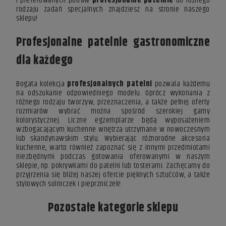
i preferowanych potraw
profesjonalne patelnie
do różnego
rodzaju zadań specjalnych znajdziesz na stronie naszego
sklepu!
Profesjonalne patelnie gastronomiczne
dla każdego
Bogata kolekcja
profesjonalnych patelni
pozwala każdemu
na odszukanie odpowiedniego modelu. Oprócz wykonania z
różnego rodzaju tworzyw, przeznaczenia, a także pełnej oferty
rozmiarów wybrać można spośród szerokiej gamy
kolorystycznej. Liczne egzemplarze będą wyposażeniem
wzbogacającym kuchenne wnętrza utrzymane w nowoczesnym
lub skandynawskim stylu. Wybierając różnorodne
akcesoria
kuchenne
, warto również zapoznać się z innymi przedmiotami
niezbędnymi podczas gotowania oferowanymi w naszym
sklepie, np.
pokrywkami do patelni
lub tosterami. Zachęcamy do
przyjrzenia się bliżej naszej ofercie pięknych
sztućców
, a także
stylowych
solniczek i pieprzniczek
!
Pozostałe kategorie sklepu