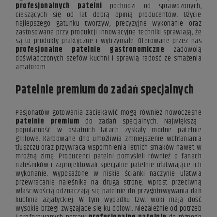
profesjonalnych patelni
pochodzi od sprawdzonych,
cieszących się od lat dobrą opinią producentów. Użycie
najlepszego gatunku tworzyw, precyzyjne wykonanie oraz
zastosowane przy produkcji innowacyjne techniki sprawiają, że
są to produkty praktyczne i wytrzymałe. Oferowane przez nas
profesjonalne patelnie gastronomiczne
zadowolą
doświadczonych szefów kuchni i sprawią radość ze smażenia
amatorom.
Patelnie premium do zadań specjalnych
Pasjonatów gotowania zaciekawić mogą również nowoczesne
patelnie premium
do zadań specjalnych. Największą
popularność w ostatnich latach zyskały modne patelnie
grillowe. Karbowane dno umożliwia zmniejszenie wchłaniania
tłuszczu oraz przywraca wspomnienia letnich smaków nawet w
mroźną zimę. Producenci patelni pomyśleli również o fanach
naleśników i zaprojektowali specjalne patelnie ułatwiające ich
wykonanie. Wyposażone w niskie ścianki naczynie ułatwia
przewracanie naleśnika na drugą stronę. Wprost przeciwną
właściwością odznaczają się patelnie do przygotowywania dań
kuchnia azjatyckiej. W tym wypadku tzw. woki mają dość
wysokie brzegi zwężające się ku dołowi. Niezależnie od potrzeb