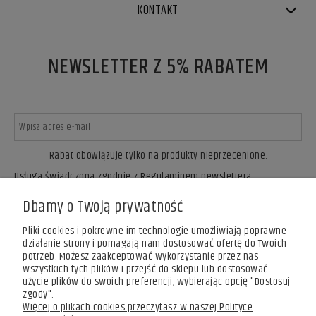
KONTAKT
NEWSLETTER Z 5% RABATEM
Rabat obowiązuje tylko na produkty nieprzecenione.
Usługa świadczona zgodnie z Regulaminem newslettera.
ZAPISZ SIĘ
Dbamy o Twoją prywatność
Pliki cookies i pokrewne im technologie umożliwiają poprawne
działanie strony i pomagają nam dostosować ofertę do Twoich
potrzeb. Możesz zaakceptować wykorzystanie przez nas
wszystkich tych plików i przejść do sklepu lub dostosować
użycie plików do swoich preferencji, wybierając opcję "Dostosuj
zgody".
Więcej o plikach cookies przeczytasz w naszej Polityce