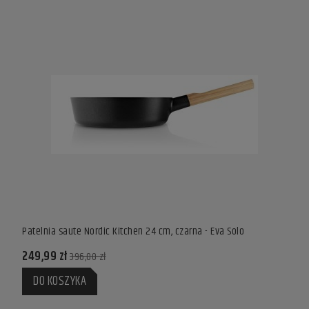
Patelnia saute Nordic Kitchen 24 cm, czarna - Eva Solo
Patel
249,99 zł
635,
396,00 zł
DO KOSZYKA
DO