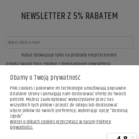
NEWSLETTER Z 5% RABATEM
Rabat obowiązuje tylko na produkty nieprzecenione.
Usługa świadczona zgodnie z Regulaminem newslettera.
ZAPISZ SIĘ
Dbamy o Twoją prywatność
Pliki cookies i pokrewne im technologie umożliwiają poprawne
działanie strony i pomagają nam dostosować ofertę do Twoich
potrzeb. Możesz zaakceptować wykorzystanie przez nas
wszystkich tych plików i przejść do sklepu lub dostosować
użycie plików do swoich preferencji, wybierając opcję "Dostosuj
zgody".
Więcej o plikach cookies przeczytasz w naszej Polityce
prywatności.