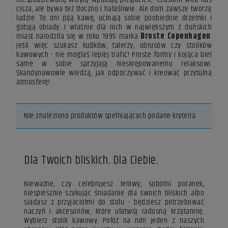
cisza, ale bywa też tłoczno i hałaśliwie. Ale dom zawsze tworzą
ludzie. To oni piją kawę, ucinają sobie poobiednie drzemki i
gotują obiady. I właśnie dla nich w największym z duńskich
miast narodziła się w roku 1995 marka
Broste Copenhagen
.
Jeśli więc szukasz kubków, talerzy, obrusów czy stolików
kawowych - nie mogłaś lepiej trafić! Proste formy i kojąca biel
same w sobie sprzyjają nieskrępowanemu relaksowi.
Skandynawowie wiedzą, jak odpoczywać i kreować przytulną
atmosferę!
Nie znaleziono produktów spełniających podane kryteria.
Dla Twoich bliskich. Dla Ciebie.
Nieważne, czy celebrujesz leniwy, sobotni poranek,
niespiesznie szykując śniadanie dla swoich bliskich albo
siadasz z przyjaciółmi do stołu - będziesz potrzebować
naczyń i akcesoriów, które ułatwią radosną krzątaninę.
Wybierz stolik kawowy. Połóż na nim jeden z naszych