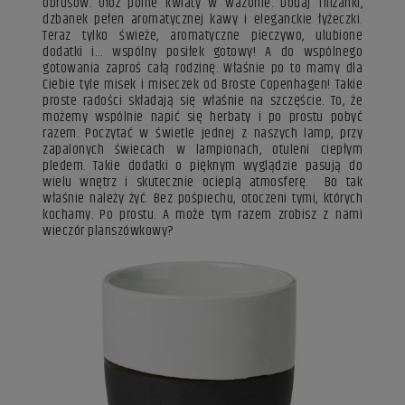
obrusów.
Ułóż polne kwiaty w wazonie.
Dodaj filiżanki,
dzbanek pełen aromatycznej kawy i eleganckie łyżeczki.
Teraz tylko świeże, aromatyczne pieczywo, ulubione
dodatki i… wspólny posiłek gotowy! A do wspólnego
gotowania zaproś całą rodzinę. Właśnie po to mamy dla
Ciebie tyle misek i miseczek od Broste Copenhagen! Takie
proste radości składają się właśnie na szczęście. To, że
możemy wspólnie napić się herbaty i po prostu pobyć
razem. Poczytać w świetle jednej z naszych lamp,
przy
zapalonych świecach w lampionach, otuleni
ciepłym
pledem. Takie dodatki o pięknym wyglądzie pasują do
wielu wnętrz i skutecznie ocieplą atmosferę. Bo tak
właśnie należy żyć. Bez pośpiechu, otoczeni tymi, których
kochamy. Po prostu. A może tym razem zrobisz z nami
wieczór planszówkowy?