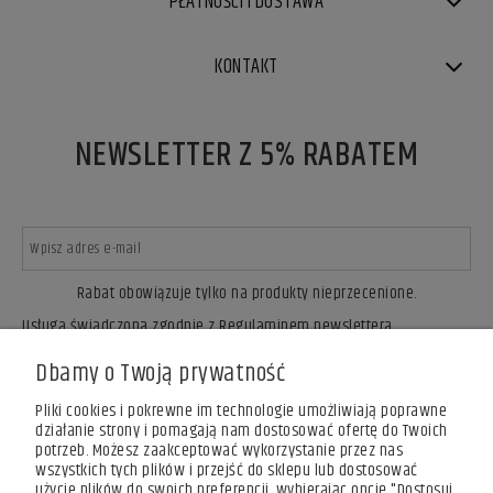
PŁATNOŚCI I DOSTAWA
KONTAKT
NEWSLETTER Z 5% RABATEM
Rabat obowiązuje tylko na produkty nieprzecenione.
Usługa świadczona zgodnie z Regulaminem newslettera.
ZAPISZ SIĘ
Dbamy o Twoją prywatność
Pliki cookies i pokrewne im technologie umożliwiają poprawne
działanie strony i pomagają nam dostosować ofertę do Twoich
potrzeb. Możesz zaakceptować wykorzystanie przez nas
wszystkich tych plików i przejść do sklepu lub dostosować
użycie plików do swoich preferencji, wybierając opcję "Dostosuj