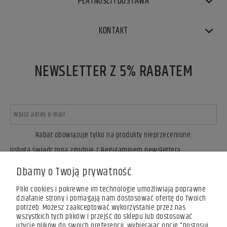
PŁATNOŚCI I DOSTAWA
KONTAKT
NEWSLETTER Z 5% RABATEM
Rabat obowiązuje tylko na produkty nieprzecenione.
Usługa świadczona zgodnie z Regulaminem newslettera.
ZAPISZ SIĘ
Dbamy o Twoją prywatność
Pliki cookies i pokrewne im technologie umożliwiają poprawne
działanie strony i pomagają nam dostosować ofertę do Twoich
potrzeb. Możesz zaakceptować wykorzystanie przez nas
wszystkich tych plików i przejść do sklepu lub dostosować
użycie plików do swoich preferencji, wybierając opcję "Dostosuj