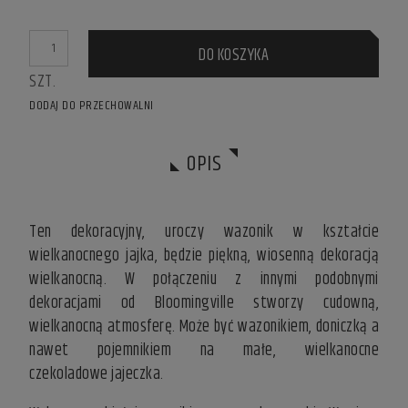
IF THE PRODUCT IS SOLD FOR LESS THAN 30 DAYS, THE
LOWEST PRICE SINCE THE PRODUCT WENT ON SALE IS
DISPLAYED.
DO KOSZYKA
SZT.
DODAJ DO PRZECHOWALNI
OPIS
Ten dekoracyjny, uroczy wazonik w kształcie
wielkanocnego jajka, będzie piękną, wiosenną dekoracją
wielkanocną. W połączeniu z innymi podobnymi
dekoracjami od Bloomingville stworzy cudowną,
wielkanocną atmosferę. Może być wazonikiem, doniczką a
nawet pojemnikiem na małe, wielkanocne
czekoladowe jajeczka.