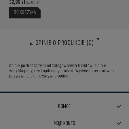
32,99 zł
32,9
92,00 zł
DO KOSZYKA
DO
OPINIE O PRODUKCIE (0)
Opinie pochodzą tyko od zalogowanych klientów, ale nie
weryfikujemy, czy kupili dany produkt. Wyświetlamy zarówno
pozytywne, jak i negatywne opinie
POMOC
MOJE KONTO