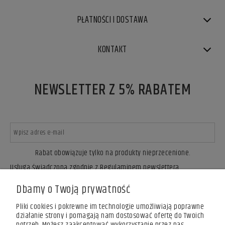
PŁATNOŚCI I DOSTAWA
KONTAKT
NEWSLETTER Z 5% RABATEM
Rabat obowiązuje tylko na produkty nieprzecenione.
Usługa świadczona zgodnie z Regulaminem newslettera.
ZAPISZ SIĘ
Dbamy o Twoją prywatność
Pliki cookies i pokrewne im technologie umożliwiają poprawne
działanie strony i pomagają nam dostosować ofertę do Twoich
potrzeb. Możesz zaakceptować wykorzystanie przez nas