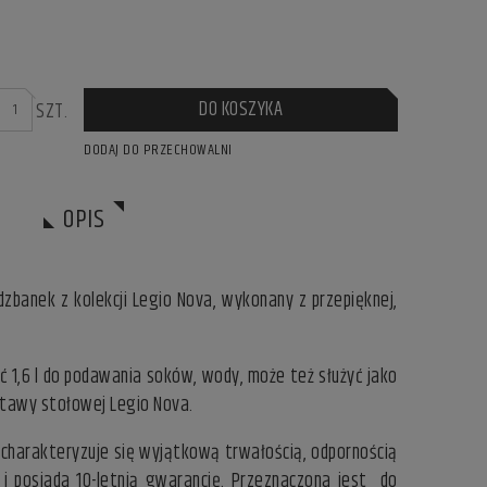
DO KOSZYKA
SZT.
DODAJ DO PRZECHOWALNI
OPIS
dzbanek z kolekcji Legio Nova, wykonany z przepięknej,
ć 1,6 l do podawania soków, wody, może też służyć jako
stawy stołowej Legio Nova.
a charakteryzuje się wyjątkową trwałością, odpornością
 i posiada 10-letnią gwarancję. Przeznaczona jest do