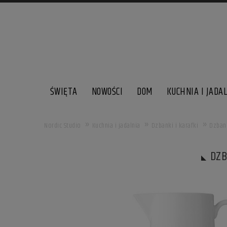
ŚWIĘTA
NOWOŚCI
DOM
KUCHNIA I JADA
»
»
»
Nordic Studio
Kuchnia i jadalnia
Dzbanki i karafki
Dzbane
DZB