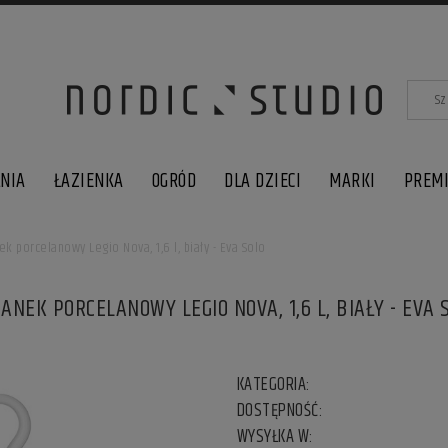
LNIA
ŁAZIENKA
OGRÓD
DLA DZIECI
MARKI
PREM
k porcelanowy Legio Nova, 1,6 l, biały - Eva Solo
ANEK PORCELANOWY LEGIO NOVA, 1,6 L, BIAŁY - EVA 
KATEGORIA:
DOSTĘPNOŚĆ:
WYSYŁKA W: