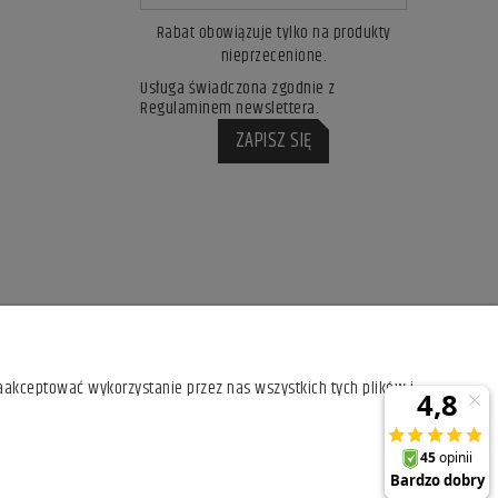
Rabat obowiązuje tylko na produkty
nieprzecenione.
Usługa świadczona zgodnie z
Regulaminem newslettera.
ZAPISZ SIĘ
aakceptować wykorzystanie przez nas wszystkich tych plików i