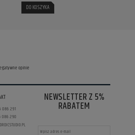
DO KOSZYKA
DO KOSZY
negatywne opinie
NEWSLETTER Z 5%
AKT
RABATEM
6 086 291
76 086 290
ORDICSTUDIO.PL