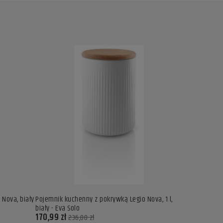
 Nova, biały
Pojemnik kuchenny z pokrywką Legio Nova, 1 l,
Kubek termic
biały - Eva Solo
- Eva Solo
170,99 zł
101,99 zł
236,00 zł
129