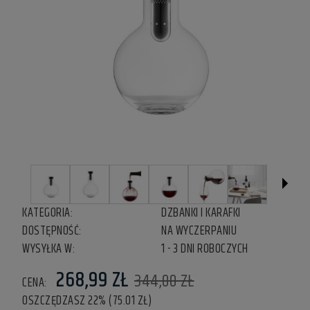
KATEGORIA:
DZBANKI I KARAFKI
DOSTĘPNOŚĆ:
NA WYCZERPANIU
WYSYŁKA W:
1 - 3 DNI ROBOCZYCH
268,99 ZŁ
344,00 ZŁ
CENA:
OSZCZĘDZASZ 22% (75.01 ZŁ)