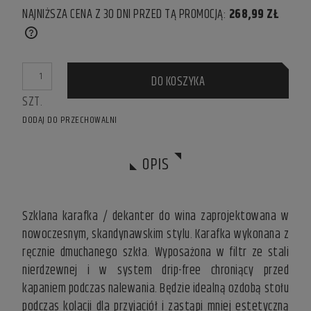
NAJNIŻSZA CENA Z 30 DNI PRZED TĄ PROMOCJĄ:
268,99 ZŁ
IF THE PRODUCT IS SOLD FOR LESS THAN 30 DAYS, THE
LOWEST PRICE SINCE THE PRODUCT WENT ON SALE IS
DISPLAYED.
DO KOSZYKA
SZT.
DODAJ DO PRZECHOWALNI
OPIS
Szklana karafka / dekanter do wina zaprojektowana w
nowoczesnym, skandynawskim stylu. Karafka wykonana z
ręcznie dmuchanego szkła. Wyposażona w filtr ze stali
nierdzewnej i w system drip-free chroniący przed
kapaniem podczas nalewania. Będzie idealną ozdobą stołu
podczas kolacji dla przyjaciół i zastąpi mniej estetyczną