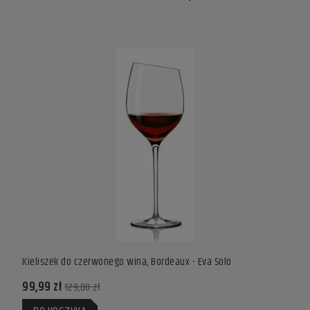
 -
Kieliszek do czerwonego wina, Bordeaux - Eva Solo
Kieli
99,99 zł
98,9
129,00 zł