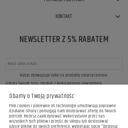
KONTAKT
NEWSLETTER Z 5% RABATEM
Rabat obowiązuje tylko na produkty nieprzecenione.
Usługa świadczona zgodnie z Regulaminem newslettera.
ZAPISZ SIĘ
Dbamy o Twoją prywatność
Pliki cookies i pokrewne im technologie umożliwiają poprawne
działanie strony i pomagają nam dostosować ofertę do Twoich
potrzeb. Możesz zaakceptować wykorzystanie przez nas
wszystkich tych plików i przejść do sklepu lub dostosować
użycie plików do swoich preferencji, wybierając opcję "Dostosuj