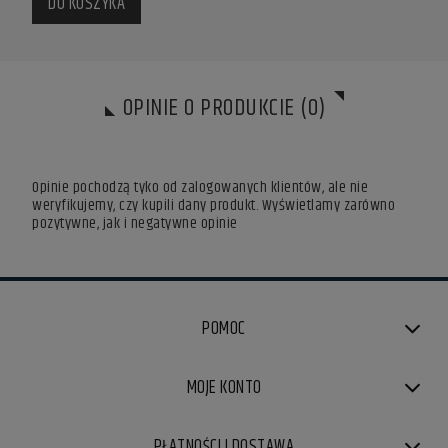
DO KOSZYKA
DO
OPINIE O PRODUKCIE (0)
Opinie pochodzą tyko od zalogowanych klientów, ale nie
weryfikujemy, czy kupili dany produkt. Wyświetlamy zarówno
pozytywne, jak i negatywne opinie
POMOC
MOJE KONTO
PŁATNOŚCI I DOSTAWA