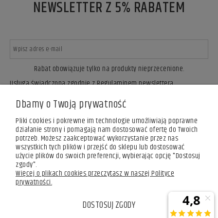
NEWSLETTER Z 5% RABATEM
Rabat obowiązuje tylko na produkty nieprzecenione.
Usługa świadczona zgodnie z Regulaminem newslettera.
ZAPISZ SIĘ
Dbamy o Twoją prywatność
Pliki cookies i pokrewne im technologie umożliwiają poprawne
działanie strony i pomagają nam dostosować ofertę do Twoich
potrzeb. Możesz zaakceptować wykorzystanie przez nas
wszystkich tych plików i przejść do sklepu lub dostosować
użycie plików do swoich preferencji, wybierając opcję "Dostosuj
zgody".
Więcej o plikach cookies przeczytasz w naszej Polityce
prywatności.
DOSTOSUJ ZGODY