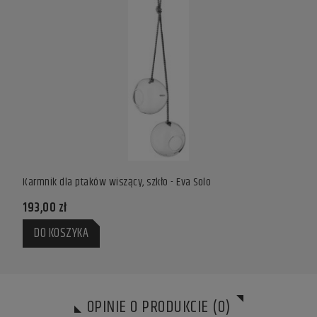
Karmnik dla ptaków wiszący, szkło - Eva Solo
Karmn
193,00 zł
688,
DO KOSZYKA
DO
OPINIE O PRODUKCIE (0)