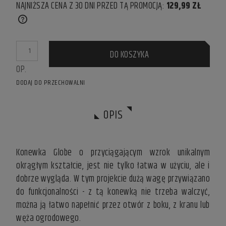
NAJNIŻSZA CENA Z 30 DNI PRZED TĄ PROMOCJĄ:
129,99 ZŁ
IF THE PRODUCT IS SOLD FOR LESS THAN 30 DAYS, THE
LOWEST PRICE SINCE THE PRODUCT WENT ON SALE IS
DISPLAYED.
DO KOSZYKA
OP.
DODAJ DO PRZECHOWALNI
OPIS
Konewka Globe o przyciągającym wzrok unikalnym
okrągłym kształcie, jest nie tylko łatwa w użyciu, ale i
dobrze wygląda. W tym projekcie dużą wagę przywiązano
do funkcjonalności - z tą konewką nie trzeba walczyć,
można ją łatwo napełnić przez otwór z boku, z kranu lub
węża ogrodowego.