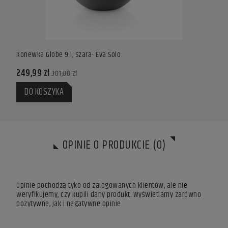
Konewka Globe 9 l, szara- Eva Solo
Konew
249,99 zł
159,
301,00 zł
DO KOSZYKA
DO
OPINIE O PRODUKCIE (0)
Opinie pochodzą tyko od zalogowanych klientów, ale nie
weryfikujemy, czy kupili dany produkt. Wyświetlamy zarówno
pozytywne, jak i negatywne opinie