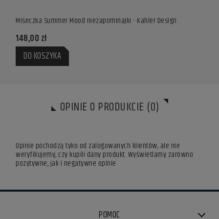
Miseczka Summer Mood niezapominajki - Kahler Design
Mise
Desi
148,00 zł
148,
DO KOSZYKA
DO
OPINIE O PRODUKCIE (0)
Opinie pochodzą tyko od zalogowanych klientów, ale nie
weryfikujemy, czy kupili dany produkt. Wyświetlamy zarówno
pozytywne, jak i negatywne opinie
POMOC