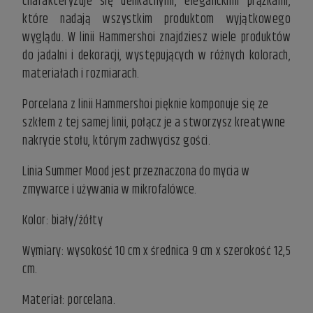
charakteryzuje się delikatnymi, eleganckimi prążkami,
które nadają wszystkim produktom wyjątkowego
wyglądu. W linii Hammershoi znajdziesz wiele produktów
do jadalni i dekoracji, występujących w różnych kolorach,
materiałach i rozmiarach.
Porcelana z linii Hammershoi pięknie komponuje się ze
szkłem z tej samej linii, połącz je a stworzysz kreatywne
nakrycie stołu, którym zachwycisz gości.
Linia Summer Mood jest przeznaczona do mycia w
zmywarce i używania w mikrofalówce.
Kolor: biały/żółty
Wymiary: wysokość 10 cm x średnica 9 cm x szerokość 12,5
cm.
Materiał: porcelana.