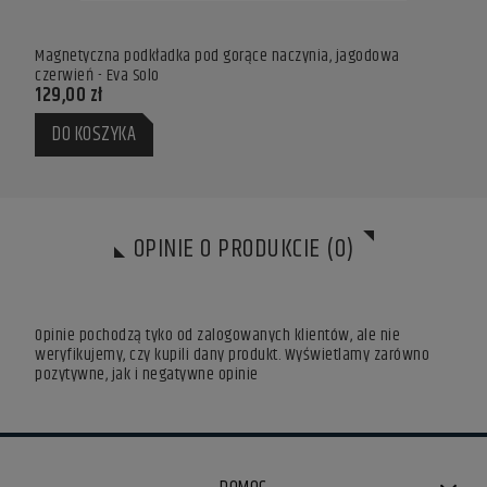
 -
Magnetyczna podkładka pod gorące naczynia, jagodowa
Magn
czerwień - Eva Solo
Solo
129,00 zł
154,
DO KOSZYKA
DO
OPINIE O PRODUKCIE (0)
Opinie pochodzą tyko od zalogowanych klientów, ale nie
weryfikujemy, czy kupili dany produkt. Wyświetlamy zarówno
pozytywne, jak i negatywne opinie