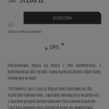
315,00 ZŁ
CENA:
DO KOSZYKA
SZT.
DODAJ DO PRZECHOWALNI
OPIS
Porcelanowa miska na nóżce z linii Hammershoi, z
kultowymi już dla tej linii i całej marki prążkami. Kolor biały,
malowany w maki.
Tortownica jest częścią klasycznej i kultowej już dla
marki linii Hammershoi, zaprojektowanej przy współpracy
z duńskim projektantem Hansem-Christianem Bauerem.
Cała linia Hammershoi charakteryzuje się delikatnymi,