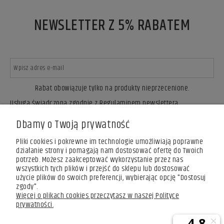
NEWSLETTER Z 5% RABATEM
Rabat obowiązuje tylko na produkty nieprzecenione.
Usługa świadczona zgodnie z Regulaminem newslettera.
ZAPISZ SIĘ
Dbamy o Twoją prywatność
Pliki cookies i pokrewne im technologie umożliwiają poprawne
działanie strony i pomagają nam dostosować ofertę do Twoich
potrzeb. Możesz zaakceptować wykorzystanie przez nas
wszystkich tych plików i przejść do sklepu lub dostosować
użycie plików do swoich preferencji, wybierając opcję "Dostosuj
zgody".
Więcej o plikach cookies przeczytasz w naszej Polityce
prywatności.