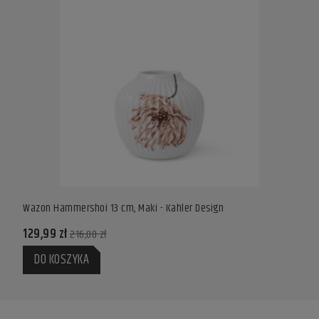
Wazon Hammershoi 13 cm, Maki - Kahler Design
Wazo
129,99 zł
169,
216,00 zł
DO KOSZYKA
DO