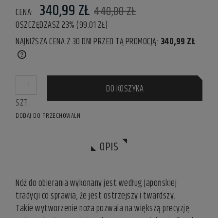
340,99 ZŁ
440,00 ZŁ
CENA:
OSZCZĘDZASZ 23% (99.01 ZŁ)
NAJNIŻSZA CENA Z 30 DNI PRZED TĄ PROMOCJĄ:
340,99 ZŁ
IF THE PRODUCT IS SOLD FOR LESS THAN 30 DAYS, THE
LOWEST PRICE SINCE THE PRODUCT WENT ON SALE IS
DISPLAYED.
DO KOSZYKA
SZT.
DODAJ DO PRZECHOWALNI
OPIS
Nóż do obierania wykonany jest według Japońskiej
tradycji co sprawia, że jest ostrzejszy i twardszy.
Takie wytworzenie noża pozwala na większą precyzję