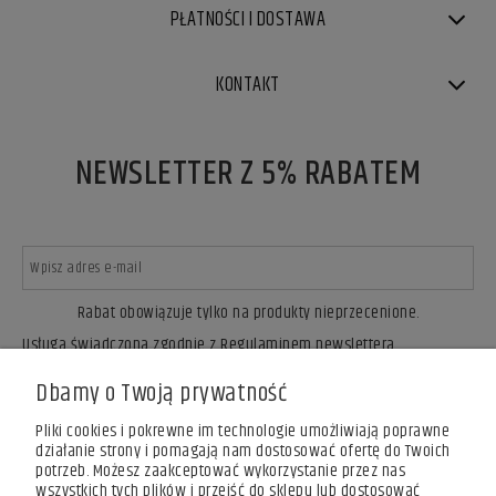
PŁATNOŚCI I DOSTAWA
KONTAKT
NEWSLETTER Z 5% RABATEM
Rabat obowiązuje tylko na produkty nieprzecenione.
Usługa świadczona zgodnie z Regulaminem newslettera.
ZAPISZ SIĘ
Dbamy o Twoją prywatność
Pliki cookies i pokrewne im technologie umożliwiają poprawne
działanie strony i pomagają nam dostosować ofertę do Twoich
potrzeb. Możesz zaakceptować wykorzystanie przez nas
wszystkich tych plików i przejść do sklepu lub dostosować