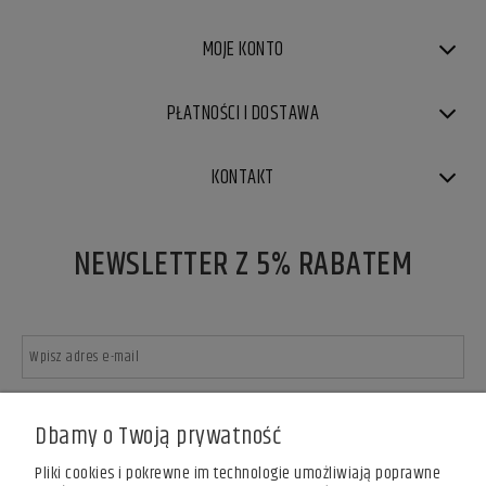
MOJE KONTO
PŁATNOŚCI I DOSTAWA
KONTAKT
NEWSLETTER Z 5% RABATEM
Rabat obowiązuje tylko na produkty nieprzecenione.
Dbamy o Twoją prywatność
Usługa świadczona zgodnie z Regulaminem newslettera.
ZAPISZ SIĘ
Pliki cookies i pokrewne im technologie umożliwiają poprawne