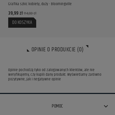
le
Grafika szkic kobiety, duży - Bloomingville
39,99 zł
114,00 zł
DO KOSZYKA
OPINIE O PRODUKCIE (0)
Opinie pochodzą tyko od zalogowanych klientów, ale nie
weryfikujemy, czy kupili dany produkt. Wyświetlamy zarówno
pozytywne, jak i negatywne opinie
POMOC