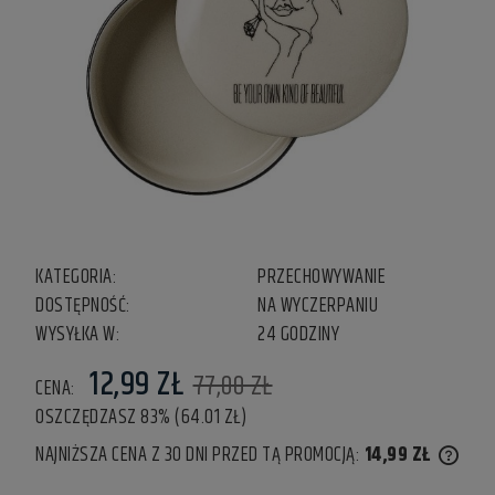
KATEGORIA:
PRZECHOWYWANIE
DOSTĘPNOŚĆ:
NA WYCZERPANIU
WYSYŁKA W:
24 GODZINY
12,99 ZŁ
77,00 ZŁ
CENA:
OSZCZĘDZASZ 83% (64.01 ZŁ)
NAJNIŻSZA CENA Z 30 DNI PRZED TĄ PROMOCJĄ:
14,99 ZŁ
IF THE
LOWES