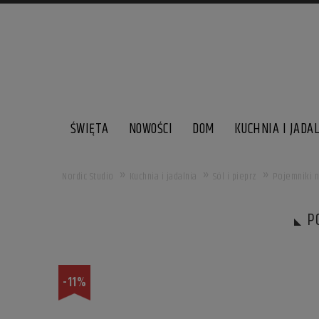
ŚWIĘTA
NOWOŚCI
DOM
KUCHNIA I JADA
»
»
»
Nordic Studio
Kuchnia i jadalnia
Sól i pieprz
Pojemniki na
P
-11%