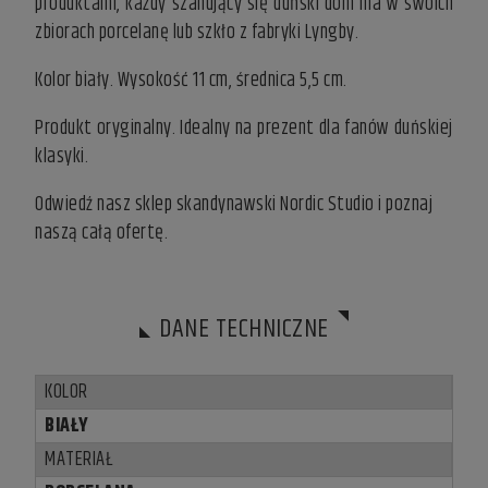
produktami, każdy szanujący się duński dom ma w swoich
zbiorach porcelanę lub szkło z fabryki Lyngby.
Kolor biały. Wysokość 11 cm, średnica 5,5 cm.
Produkt oryginalny. Idealny na prezent dla fanów duńskiej
klasyki.
Odwiedź nasz
sklep skandynawski
Nordic Studio i poznaj
naszą całą ofertę.
DANE TECHNICZNE
KOLOR
BIAŁY
MATERIAŁ