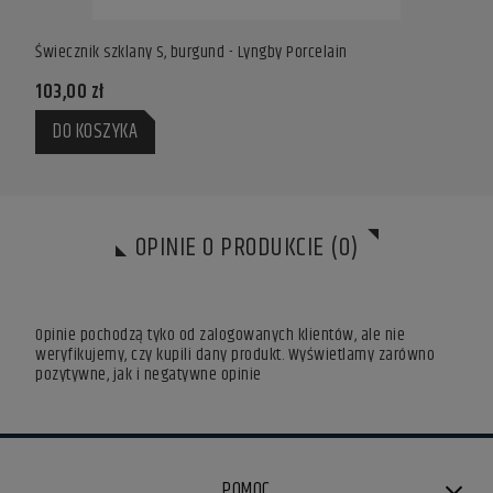
Świecznik szklany S, burgund - Lyngby Porcelain
Świec
103,00 zł
103,
DO KOSZYKA
DO
OPINIE O PRODUKCIE (0)
Opinie pochodzą tyko od zalogowanych klientów, ale nie
weryfikujemy, czy kupili dany produkt. Wyświetlamy zarówno
pozytywne, jak i negatywne opinie
POMOC