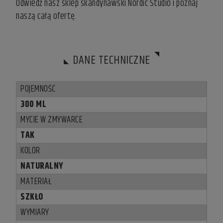
Odwiedź nasz
sklep skandynawski
Nordic Studio i poznaj
naszą całą ofertę.
DANE TECHNICZNE
POJEMNOŚĆ
300 ML
MYCIE W ZMYWARCE
TAK
KOLOR
NATURALNY
MATERIAŁ
SZKŁO
WYMIARY