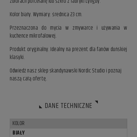
zbiorach porcelanę lub szkło z fabryki Lyngby.
Kolor biały. Wymiary: średnica 23 cm.
Przeznaczona do mycia w zmywarce i używania w
kuchence mikrofalowej.
Produkt oryginalny. Idealny na prezent dla fanów duńskiej
klasyki.
Odwiedź nasz
sklep skandynawski
Nordic Studio i poznaj
naszą całą ofertę.
DANE TECHNICZNE
KOLOR
BIAŁY