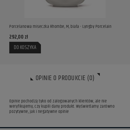
Porcelanowa miseczka Rhombe, M, biała - Lyngby Porcelain
Porce
292,00 zł
225,
DO KOSZYKA
DO
OPINIE O PRODUKCIE (0)
Opinie pochodzą tyko od zalogowanych klientów, ale nie
weryfikujemy, czy kupili dany produkt. Wyświetlamy zarówno
pozytywne, jak i negatywne opinie