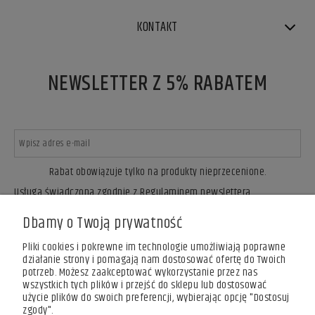
KONTAKT
NEWSLETTER Z 5% RABATEM
Rabat obowiązuje tylko na produkty nieprzecenione.
Usługa świadczona zgodnie z Regulaminem newslettera.
ZAPISZ SIĘ
Dbamy o Twoją prywatność
Pliki cookies i pokrewne im technologie umożliwiają poprawne
działanie strony i pomagają nam dostosować ofertę do Twoich
potrzeb. Możesz zaakceptować wykorzystanie przez nas
wszystkich tych plików i przejść do sklepu lub dostosować
użycie plików do swoich preferencji, wybierając opcję "Dostosuj
zgody".