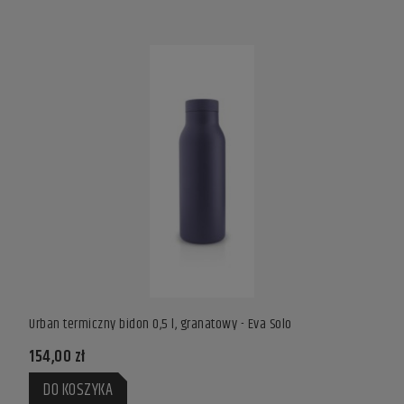
Urban termiczny bidon 0,5 l, granatowy - Eva Solo
Urban
154,00 zł
154,
DO KOSZYKA
DO