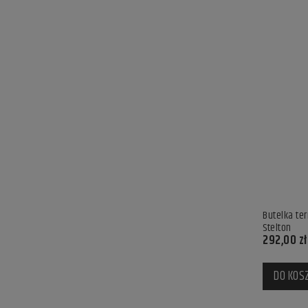
Butelka te
Stelton
292,00 zł
DO KOS