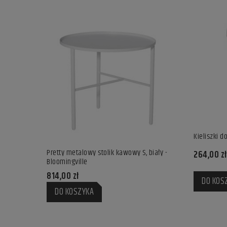
Kieliszki d
Pretty metalowy stolik kawowy S, biały -
Wazon Omaggi
264,00 zł
Bloomingville
Design
814,00 zł
247,00 zł
DO KOS
DO KOSZYKA
DO KOSZ