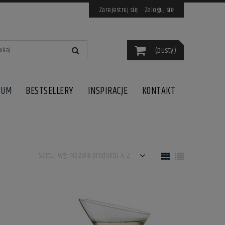
Zarejestruj się
Zaloguj się
(pusty)
IUM
BESTSELLERY
INSPIRACJE
KONTAKT
Sortuj wg:
Nazwa produktu A-Z