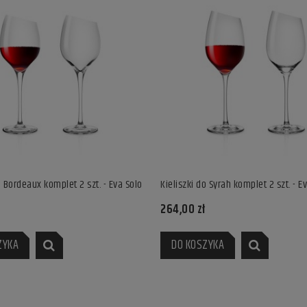
o Bordeaux komplet 2 szt. - Eva Solo
Kieliszki do Syrah komplet 2 szt. - E
o, 20 cm, czarny - Kahler
Płaska misa Omaggio, 30 cm, czarny -
264,00 zł
Kahler Design
288,00 zł
ZYKA
DO KOSZYKA
YKA
DO KOSZYKA