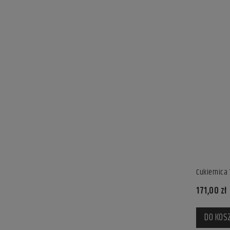
Cukiernica 
171,00 zł
DO KOS