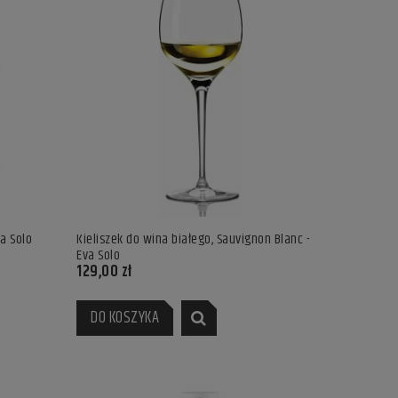
va Solo
Kieliszek do wina białego, Sauvignon Blanc -
Eva Solo
Wazon Hammershoi, 25 cm, antracyt -
Świeca adwentowa 2
129,00 zł
Kahler Design
Christmas 2021 - Kahl
382,00 zł
86,00 zł
DO KOSZYKA
DO KOSZYKA
DO KOSZYKA