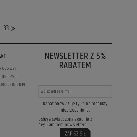
.
33
NEWSLETTER Z 5%
AKT
RABATEM
6 086 291
76 086 290
ORDICSTUDIO.PL
Rabat obowiązuje tylko na produkty
nieprzecenione.
Usługa świadczona zgodnie z
Regulaminem newslettera.
ZAPISZ SIĘ