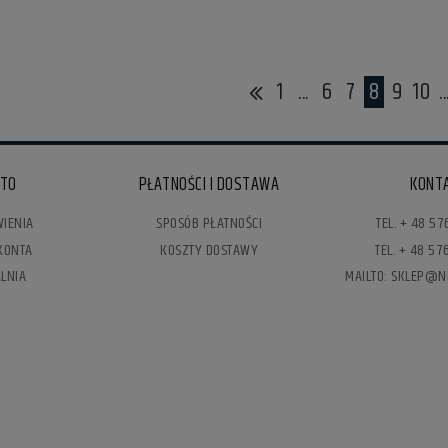
1
...
6
7
8
9
10
..
NTO
PŁATNOŚCI I DOSTAWA
KONT
IENIA
SPOSÓB PŁATNOŚCI
TEL. + 48 57
KONTA
KOSZTY DOSTAWY
TEL. + 48 5
LNIA
MAILTO: SKLEP@N