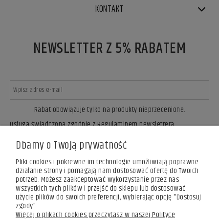
KONTAKT
NEWSLETTER Z 5% RABATEM
Rabat obowiązuje tylko na produkty nieprzecenione.
Usługa świadczona zgodnie z Regulaminem newslettera.
ZAPISZ SIĘ
Dbamy o Twoją prywatność
Pliki cookies i pokrewne im technologie umożliwiają poprawne
działanie strony i pomagają nam dostosować ofertę do Twoich
potrzeb. Możesz zaakceptować wykorzystanie przez nas
wszystkich tych plików i przejść do sklepu lub dostosować
użycie plików do swoich preferencji, wybierając opcję "Dostosuj
zgody".
Więcej o plikach cookies przeczytasz w naszej Polityce