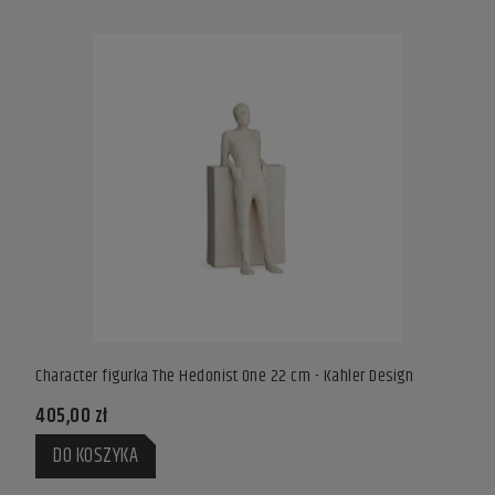
Character figurka The Hedonist One 22 cm - Kahler Design
Figur
405,00 zł
49,9
DO KOSZYKA
DO