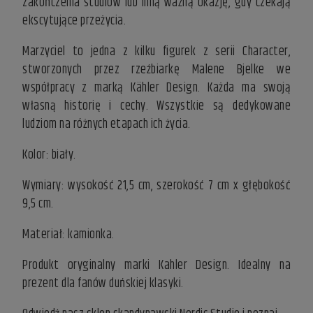
zakończenia studiów lub inną ważną okazję, gdy czekają
ekscytujące przeżycia.
Marzyciel to jedna z kilku figurek z serii Character,
stworzonych przez rzeźbiarkę Malene Bjelke we
współpracy z marką Kähler Design. Każda ma swoją
własną historię i cechy. Wszystkie są dedykowane
ludziom na różnych etapach ich życia.
Kolor: biały.
Wymiary: wysokość 21,5 cm, szerokość 7 cm x głębokość
9,5 cm.
Materiał: kamionka.
Produkt oryginalny marki Kahler Design. Idealny na
prezent dla fanów duńskiej klasyki.