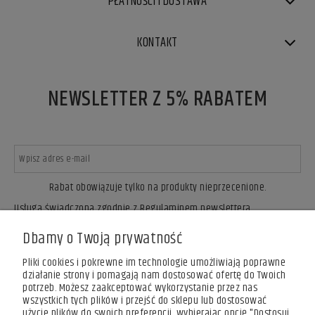
PŁATNOŚCI I DOSTAWA
KONTAKT
NEWSLETTER Z 5% RABATEM
Rabat obowiązuje tylko na produkty nieprzecenione.
Usługa świadczona zgodnie z Regulaminem newslettera.
ZAPISZ SIĘ
Dbamy o Twoją prywatność
Pliki cookies i pokrewne im technologie umożliwiają poprawne
działanie strony i pomagają nam dostosować ofertę do Twoich
potrzeb. Możesz zaakceptować wykorzystanie przez nas
wszystkich tych plików i przejść do sklepu lub dostosować
użycie plików do swoich preferencji, wybierając opcję "Dostosuj